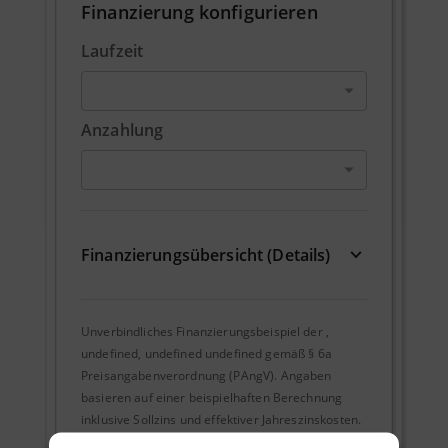
Finanzierung konfigurieren
Laufzeit
Anzahlung
Finanzierungsübersicht (Details)
Unverbindliches Finanzierungsbeispiel der
,
undefined, undefined undefined
gemäß § 6a
Preisangabenverordnung (PAngV). Angaben
basieren auf einer beispielhaften Berechnung
inklusive Sollzins und effektiver Jahreszinskosten.
Überführungs- und Zulassungskosten fallen