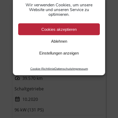
zusätzlich an und sind nicht Bestandteil der
Wir verwenden Cookies, um unsere
Website und unseren Service zu
Finanzierung. Bonität vorausgesetzt. Änderungen,
optimieren.
Irrtümer und Zwischenverkauf vorbehalten.
Cookies akzeptieren
Gebrauchtfahrzeug
Ablehnen
Schwarz
Einstellungen anzeigen
Gelaendewagen / Pickup
Benzin
Cookie-Richtlinie
Datenschutz
Impressum
39.570 km
Schaltgetriebe
10.2020
96 kW (131 PS)