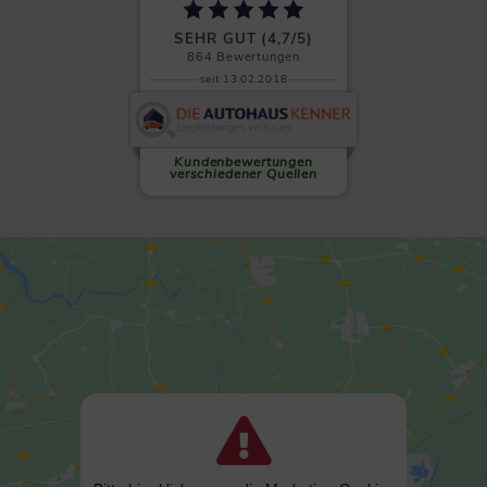
SEHR GUT (4,7/5)
864
Bewertungen
seit 13.02.2018
Clemens L.
Auf allen Ebenen absolut zu
empfehlen! Wenn es einen
sechsten...
weiterlesen
Kundenbewertungen
verschiedener Quellen