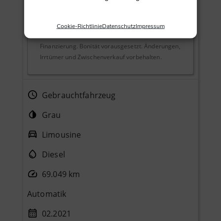
basieren auf einer beispielhaften Berechnung
inklusive Sollzins und effektiver Jahreszinskosten.
Überführungs- und Zulassungskosten fallen
Cookie-Richtlinie
Datenschutz
Impressum
zusätzlich an und sind nicht Bestandteil der
Finanzierung. Bonität vorausgesetzt. Änderungen,
Irrtümer und Zwischenverkauf vorbehalten.
Gebrauchtfahrzeug
Grau
Limousine
Diesel
69.049 km
Automatik
02.2021