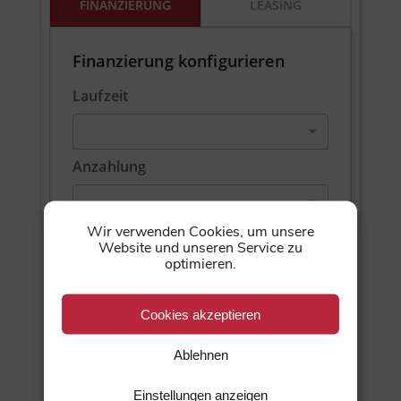
FINANZIERUNG
LEASING
Finanzierung konfigurieren
Laufzeit
Anzahlung
Wir verwenden Cookies, um unsere
Website und unseren Service zu
optimieren.
Finanzierungsübersicht (Details)
Cookies akzeptieren
Unverbindliches Finanzierungsbeispiel der
,
Ablehnen
undefined, undefined undefined
gemäß § 6a
Preisangabenverordnung (PAngV). Angaben
Einstellungen anzeigen