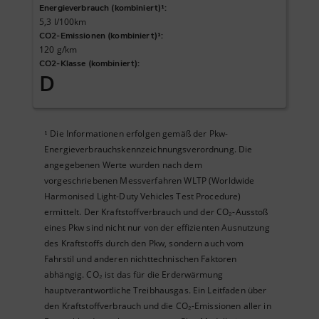
Energieverbrauch (kombiniert)¹
:
5,3 l/100km
CO2-Emissionen (kombiniert)¹
:
120 g/km
CO2-Klasse (kombiniert)
:
D
Die Informationen erfolgen gemäß der Pkw-
¹
Energieverbrauchskennzeichnungsverordnung. Die
angegebenen Werte wurden nach dem
vorgeschriebenen Messverfahren WLTP (Worldwide
Harmonised Light-Duty Vehicles Test Procedure)
ermittelt. Der Kraftstoffverbrauch und der CO₂-Ausstoß
eines Pkw sind nicht nur von der effizienten Ausnutzung
des Kraftstoffs durch den Pkw, sondern auch vom
Fahrstil und anderen nichttechnischen Faktoren
abhängig. CO₂ ist das für die Erderwärmung
hauptverantwortliche Treibhausgas. Ein Leitfaden über
den Kraftstoffverbrauch und die CO₂-Emissionen aller in