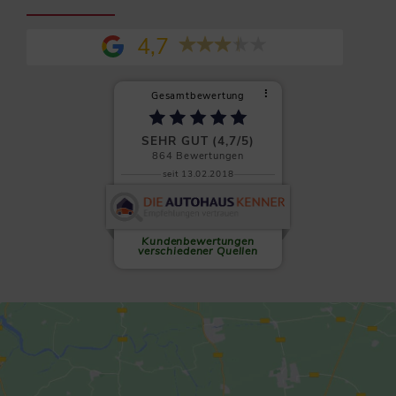
4,7
⠇
Gesamtbewertung
SEHR GUT (4,7/5)
864
Bewertungen
seit 13.02.2018
Clemens L.
Auf allen Ebenen absolut zu
empfehlen! Wenn es einen
sechsten...
weiterlesen
Kundenbewertungen
verschiedener Quellen