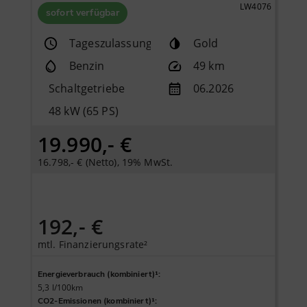
LW4076
sofort verfügbar
Tageszulassung
Gold
Benzin
49 km
Schaltgetriebe
06.2026
48 kW (65 PS)
19.990,- €
16.798,- € (Netto), 19% MwSt.
192,- €
mtl. Finanzierungsrate²
Energieverbrauch (kombiniert)¹
:
5,3 l/100km
CO2-Emissionen (kombiniert)¹
: