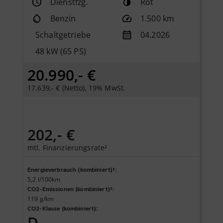
Dienstfzg.
Rot
Benzin
1.500 km
Schaltgetriebe
04.2026
48 kW (65 PS)
20.990,- €
17.639,- € (Netto), 19% MwSt.
202,- €
mtl. Finanzierungsrate²
Energieverbrauch (kombiniert)¹
:
5,2 l/100km
CO2-Emissionen (kombiniert)¹
:
119 g/km
CO2-Klasse (kombiniert)
:
D