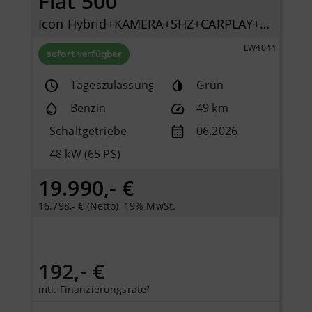
Fiat 500
Icon Hybrid+KAMERA+SHZ+CARPLAY+KLIMAAUTOMATIK+TEMPOMAT+
LW4044
sofort verfügbar
Tageszulassung
Grün
Benzin
49 km
Schaltgetriebe
06.2026
48 kW (65 PS)
19.990,- €
16.798,- € (Netto), 19% MwSt.
192,- €
mtl. Finanzierungsrate²