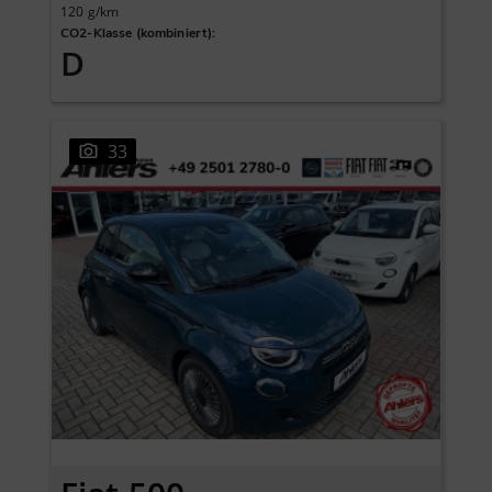
120 g/km
CO2-Klasse (kombiniert)
:
D
33