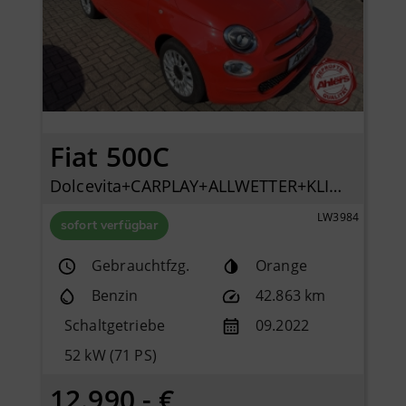
Fiat 500C
Dolcevita+CARPLAY+ALLWETTER+KLIMA+PDC+TEMPOMAT+DAB+
LW3984
sofort verfügbar
Gebrauchtfzg.
Orange
Benzin
42.863 km
Schaltgetriebe
09.2022
52 kW (71 PS)
12.990,- €