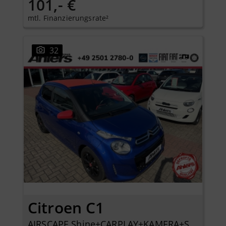
101,- €
mtl. Finanzierungsrate²
32
Citroen C1
AIRSCAPE Shine+CARPLAY+KAMERA+SITZHEIZUNG+KLIMA+