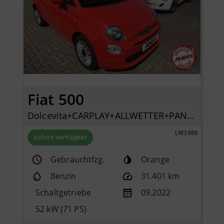
Fiat 500
Dolcevita+CARPLAY+ALLWETTER+PANO+KLIMA+TEMPOMAT+DAB+
LW3986
sofort verfügbar
Gebrauchtfzg.
Orange
Benzin
31.401 km
Schaltgetriebe
09.2022
52 kW (71 PS)