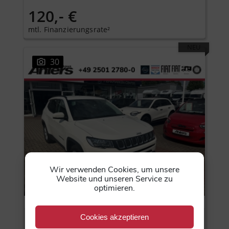
120,- €
mtl. Finanzierungsrate²
NEU
30
Wir verwenden Cookies, um unsere
Website und unseren Service zu
optimieren.
Jeep Compass
Cookies akzeptieren