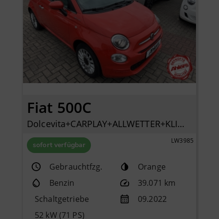
Fiat 500C
Dolcevita+CARPLAY+ALLWETTER+KLIMA+PDC+TEMPOMAT+DAB+
LW3985
sofort verfügbar
Gebrauchtfzg.
Orange
Benzin
39.071 km
Schaltgetriebe
09.2022
52 kW (71 PS)