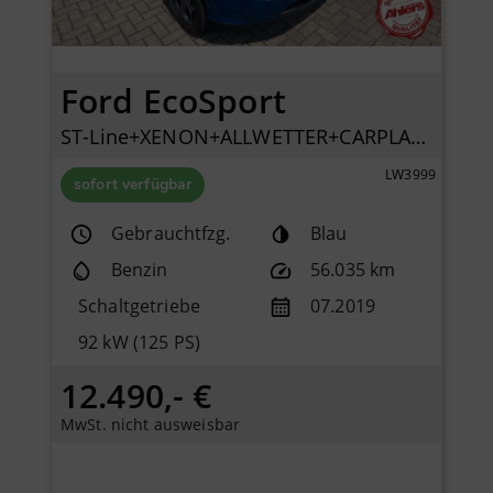
Ford EcoSport
ST-Line+XENON+ALLWETTER+CARPLAY+SHZ+KLIMAAUTO+PDC+
LW3999
sofort verfügbar
Gebrauchtfzg.
Blau
Benzin
56.035 km
Schaltgetriebe
07.2019
92 kW (125 PS)
12.490,- €
MwSt. nicht ausweisbar