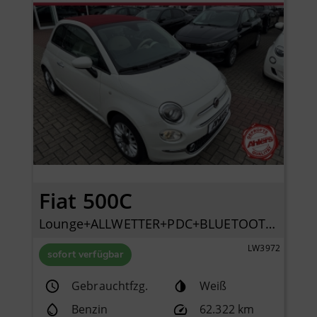
Fiat 500C
Lounge+ALLWETTER+PDC+BLUETOOTH+KLIMAAUTOMATIK+
LW3972
sofort verfügbar
Gebrauchtfzg.
Weiß
Benzin
62.322 km