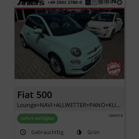
Fiat 500
Lounge+NAVI+ALLWETTER+PANO+KLIMA+PDC+LICHTREGENSENSOR+
LW4019
sofort verfügbar
Gebrauchtfzg.
Grün