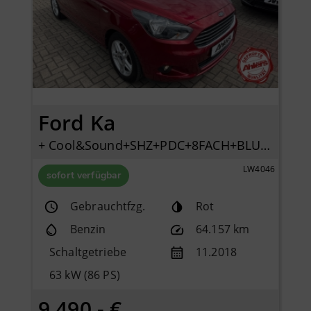
Ford Ka
+ Cool&Sound+SHZ+PDC+8FACH+BLUETOOTH+KLIMA+2HAND+
LW4046
sofort verfügbar
Gebrauchtfzg.
Rot
Benzin
64.157 km
Schaltgetriebe
11.2018
63 kW (86 PS)
9.490,- €