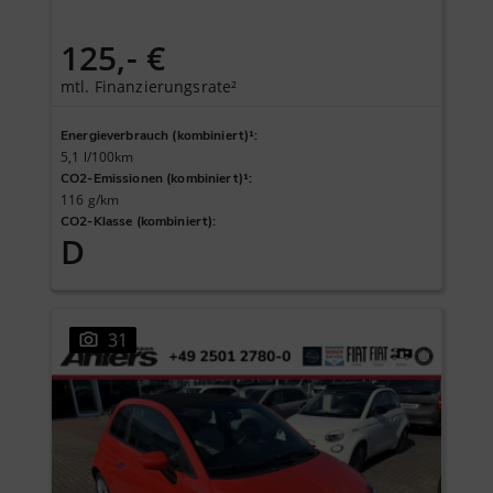
125,- €
mtl. Finanzierungsrate²
Energieverbrauch (kombiniert)¹
:
5,1 l/100km
CO2-Emissionen (kombiniert)¹
:
116 g/km
CO2-Klasse (kombiniert)
:
D
31