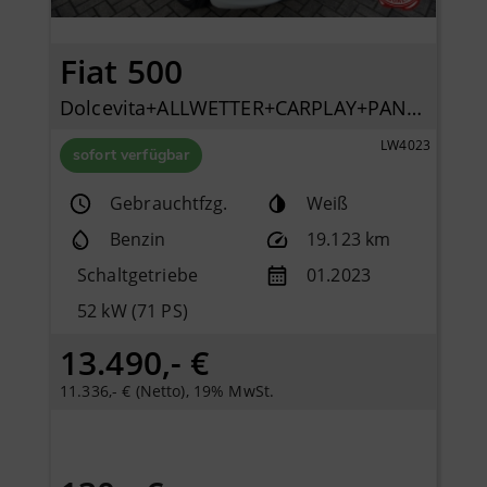
Fiat 500
Dolcevita+ALLWETTER+CARPLAY+PANO+KLIMA+PDC+LICHTREGENSENSOR+
LW4023
sofort verfügbar
Gebrauchtfzg.
Weiß
Benzin
19.123 km
Schaltgetriebe
01.2023
52 kW (71 PS)
13.490,- €
11.336,- € (Netto), 19% MwSt.