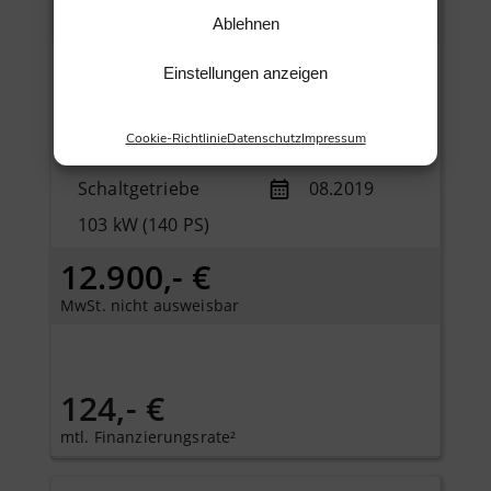
Longitude+NAVI+KAMERA+SHZ+KEYLESSGO+KLIMAAUTO+ALU+PDC
Ablehnen
LW4013
sofort verfügbar
Einstellungen anzeigen
Gebrauchtfzg.
Weiß
Cookie-Richtlinie
Datenschutz
Impressum
Benzin
69.990 km
Schaltgetriebe
08.2019
103 kW (140 PS)
12.900,- €
MwSt. nicht ausweisbar
124,- €
mtl. Finanzierungsrate²