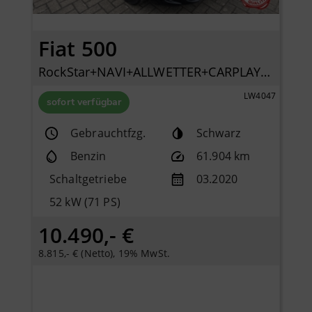
Fiat 500
RockStar+NAVI+ALLWETTER+CARPLAY+KLIMAAUTO+PDC+TFT+
LW4047
sofort verfügbar
Gebrauchtfzg.
Schwarz
Benzin
61.904 km
Schaltgetriebe
03.2020
52 kW (71 PS)
10.490,- €
8.815,- € (Netto), 19% MwSt.