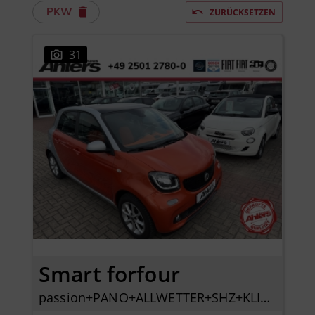
PKW
ZURÜCKSETZEN
31
Smart forfour
passion+PANO+ALLWETTER+SHZ+KLIMAAUTO+BLUETOOTH+PDC+