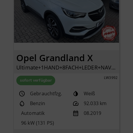
Opel Grandland X
Ultimate+1HAND+8FACH+LEDER+NAVI+KAMERA+ELSITZE+
LW3992
sofort verfügbar
Gebrauchtfzg.
Weiß
Benzin
92.033 km
Automatik
08.2019
96 kW (131 PS)