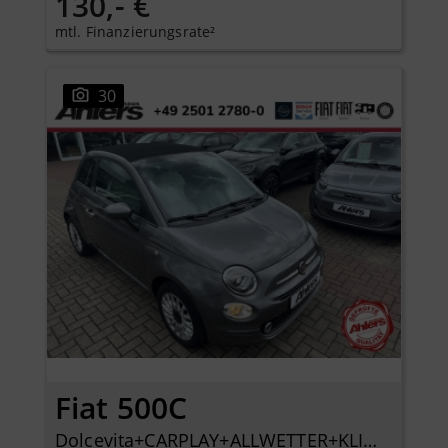
130,- €
mtl. Finanzierungsrate²
30
Fiat 500C
Dolcevita+CARPLAY+ALLWETTER+KLIMA+PDC+LICHTREGENSENSOR+