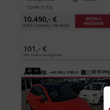
52 kW (71 PS)
10.490,- €
DETAILS 
ANZEIGEN
8.815,- € (Netto), 19% MwSt.
101,- €
mtl. Finanzierungsrate²
30