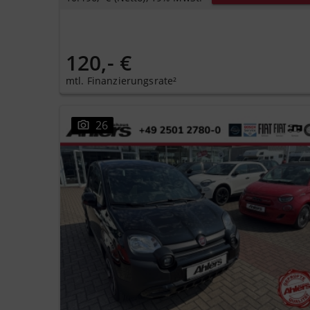
120,- €
mtl. Finanzierungsrate²
26