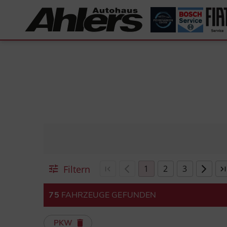
Filtern
1
2
3
75
FAHRZEUGE GEFUNDEN
PKW