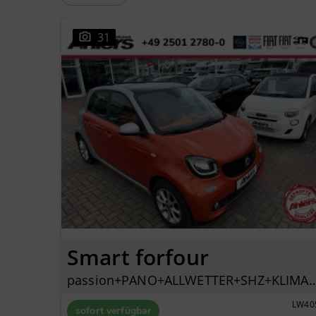
31
Smart forfour
passion+PANO+ALLWETTER+SHZ+KLIMAAUTO+B
LW40
sofort verfügbar