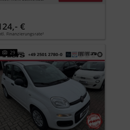
124,- €
tl. Finanzierungsrate²
29