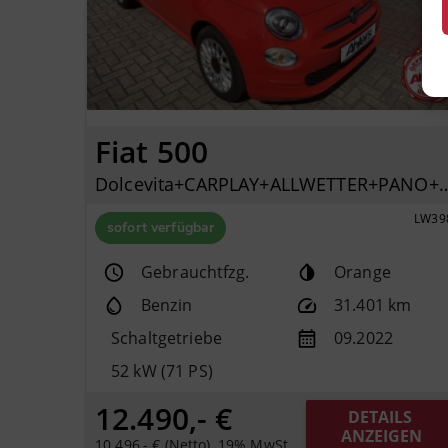
Fiat 500
Dolcevita+CARPLAY+ALLWETTER+PANO+K
LW39
sofort verfügbar
Gebrauchtfzg.
Orange
Benzin
31.401 km
Schaltgetriebe
09.2022
52 kW (71 PS)
12.490,- €
DETAILS 
ANZEIGEN
10.496,- € (Netto), 19% MwSt.