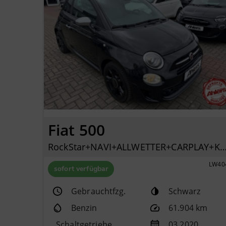
Fiat 500
RockStar+NAVI+ALLWETTER+CARPLAY+KLIMAAUTO+PD
LW40
sofort verfügbar
Gebrauchtfzg.
Schwarz
Benzin
61.904 km
Schaltgetriebe
03.2020