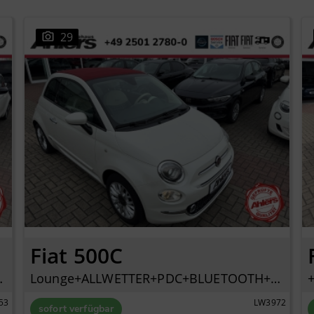
29
Fiat 500C
LUETOOTH+PDC+
Lounge+ALLWETTER+PDC+BLUETOOTH+KLIMAAUTOMATIK+
53
LW3972
sofort verfügbar