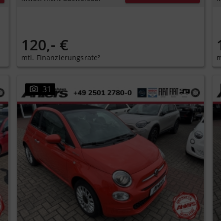
120,- €
mtl. Finanzierungsrate²
m
31