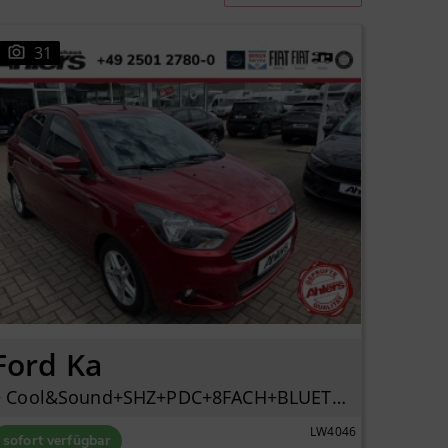
31
Ford Ka
+ Cool&Sound+SHZ+PDC+8FACH+BLUETOOTH+KLIMA+2HAND+
LW4046
sofort verfügbar