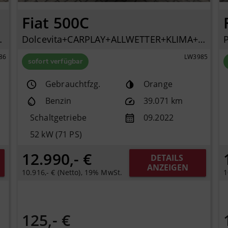
Fiat 500C
ECH CARPLAY
Dolcevita+CARPLAY+ALLWETTER+KLIMA+PDC+TEMPOMAT+DAB+
86
LW3985
sofort verfügbar
Gebrauchtfzg.
Orange
Benzin
39.071 km
Schaltgetriebe
09.2022
52 kW (71 PS)
12.990,- €
DETAILS 
ANZEIGEN
10.916,- € (Netto), 19% MwSt.
1
125,- €