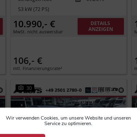
53 kW (72 PS)
10.990,- €
DETAILS 
ANZEIGEN
MwSt. nicht ausweisbar
M
106,- €
mtl. Finanzierungsrate²
m
30
Wir verwenden Cookies, um unsere Website und unseren
Service zu optimieren.