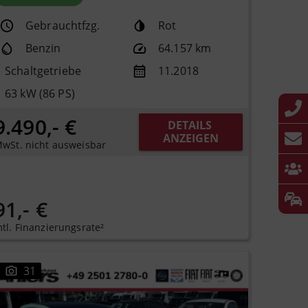
Gebrauchtfzg.
Rot
Benzin
64.157 km
Schaltgetriebe
11.2018
63 kW (86 PS)
9.490,- €
DETAILS 
ANZEIGEN
wSt. nicht ausweisbar
91,- €
tl. Finanzierungsrate²
31