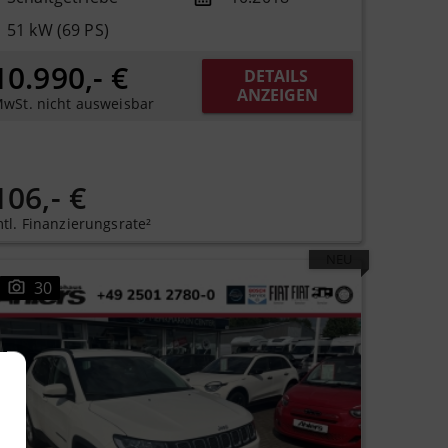
51 kW (69 PS)
10.990,- €
DETAILS 
ANZEIGEN
wSt. nicht ausweisbar
106,- €
tl. Finanzierungsrate²
NEU
30