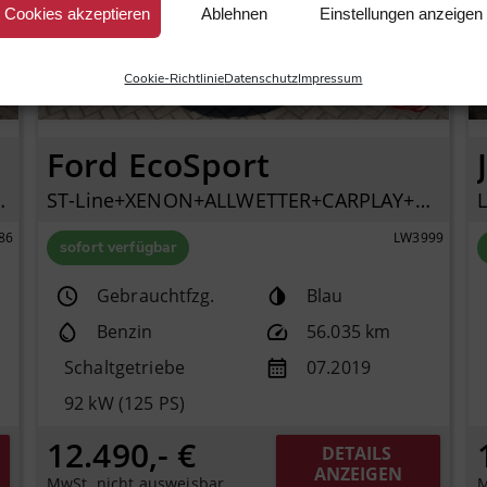
Cookies akzeptieren
Ablehnen
Einstellungen anzeigen
Cookie-Richtlinie
Datenschutz
Impressum
Ford EcoSport
LIMA+TEMPOMAT+DAB+
ST-Line+XENON+ALLWETTER+CARPLAY+SHZ+KLIMAAUTO+PDC+
86
LW3999
sofort verfügbar
Gebrauchtfzg.
Blau
Benzin
56.035 km
Schaltgetriebe
07.2019
92 kW (125 PS)
12.490,- €
DETAILS 
ANZEIGEN
MwSt. nicht ausweisbar
M