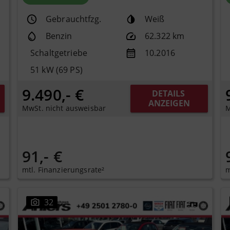
Gebrauchtfzg.
Weiß
Benzin
62.322 km
Schaltgetriebe
10.2016
51 kW (69 PS)
9.490,- €
DETAILS 
ANZEIGEN
MwSt. nicht ausweisbar
M
91,- €
mtl. Finanzierungsrate²
m
32