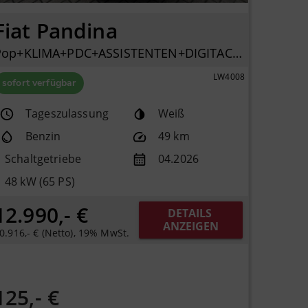
Fiat Pandina
Pop+KLIMA+PDC+ASSISTENTEN+DIGITACHO+ISOFIX+
LW4008
sofort verfügbar
Tageszulassung
Weiß
Benzin
49 km
Schaltgetriebe
04.2026
48 kW (65 PS)
12.990,- €
DETAILS 
ANZEIGEN
0.916,- € (Netto), 19% MwSt.
125,- €