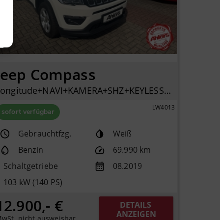
Jeep Compass
Longitude+NAVI+KAMERA+SHZ+KEYLESSGO+KLIMAAUTO+ALU+PDC
LW4013
sofort verfügbar
Gebrauchtfzg.
Weiß
Benzin
69.990 km
Schaltgetriebe
08.2019
103 kW (140 PS)
12.900,- €
DETAILS 
ANZEIGEN
wSt. nicht ausweisbar