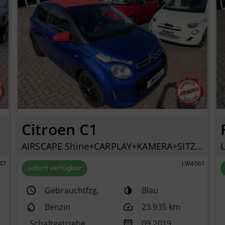
Citroen C1
C+TFT+
AIRSCAPE Shine+CARPLAY+KAMERA+SITZHEIZUNG+KLIMA+
47
LW4061
sofort verfügbar
Gebrauchtfzg.
Blau
Benzin
23.935 km
Schaltgetriebe
09.2019