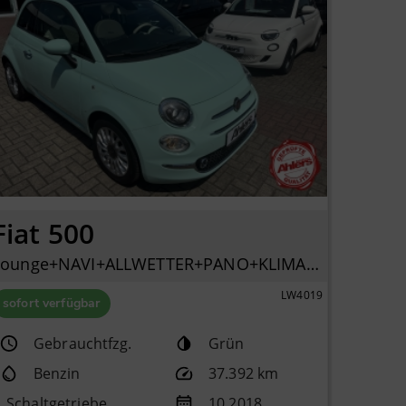
Fiat 500
Lounge+NAVI+ALLWETTER+PANO+KLIMA+PDC+LICHTREGENSENSOR+
LW4019
sofort verfügbar
Gebrauchtfzg.
Grün
Benzin
37.392 km
Schaltgetriebe
10.2018