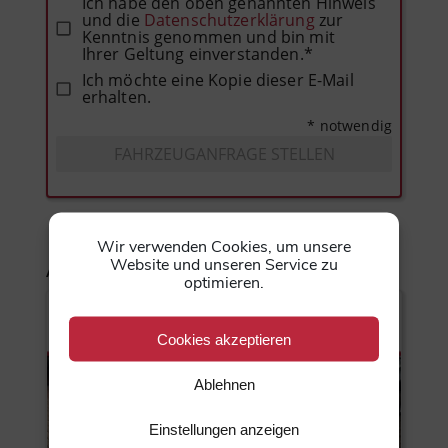
Ich habe den oben genannten Hinweis
und die
Datenschutzerklärung
zur
Kenntnis genommen und bin mit
Ihrer Geltung einverstanden.*
Ich möchte eine Kopie dieser E-Mail
erhalten.
* notwendig
FAHRZEUGANFRAGE STELLEN
Wir verwenden Cookies, um unsere
Ähnliche Fahrzeuge
Website und unseren Service zu
optimieren.
31
Cookies akzeptieren
Ablehnen
Einstellungen anzeigen