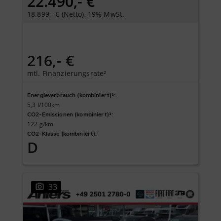
22.490,- €
18.899,- € (Netto), 19% MwSt.
216,- €
mtl. Finanzierungsrate²
Energieverbrauch (kombiniert)¹
:
5,3 l/100km
CO2-Emissionen (kombiniert)¹
:
122 g/km
CO2-Klasse (kombiniert)
:
D
33