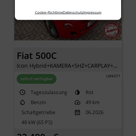
Cookie-Richtlinie
Datenschutz
Impressum
Fiat 500C
Icon Hybrid+KAMERA+SHZ+CARPLAY+KLIMAAUTOMATIK+TEMPOMAT+
LW4077
sofort verfügbar
Tageszulassung
Rot
Benzin
49 km
Schaltgetriebe
06.2026
48 kW (65 PS)