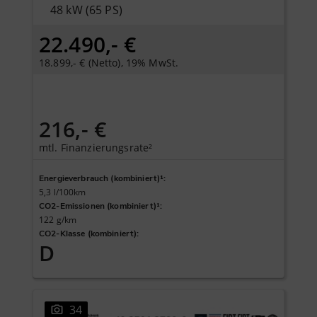
48 kW (65 PS)
22.490,- €
18.899,- € (Netto), 19% MwSt.
216,- €
mtl. Finanzierungsrate²
Energieverbrauch (kombiniert)¹
:
5,3 l/100km
CO2-Emissionen (kombiniert)¹
:
122 g/km
CO2-Klasse (kombiniert)
:
D
34