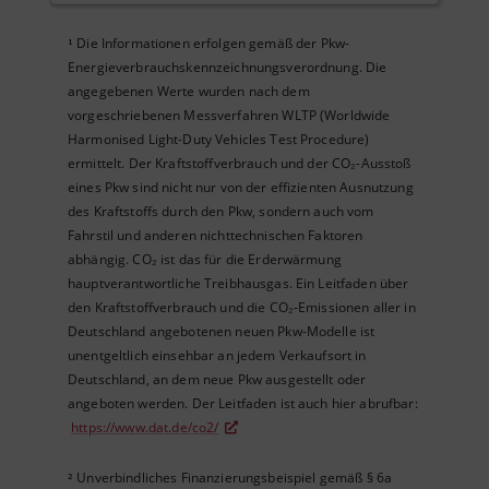
Die Informationen erfolgen gemäß der Pkw-
¹
Energieverbrauchskennzeichnungsverordnung. Die
angegebenen Werte wurden nach dem
vorgeschriebenen Messverfahren WLTP (Worldwide
Harmonised Light-Duty Vehicles Test Procedure)
ermittelt. Der Kraftstoffverbrauch und der CO₂-Ausstoß
eines Pkw sind nicht nur von der effizienten Ausnutzung
des Kraftstoffs durch den Pkw, sondern auch vom
Fahrstil und anderen nichttechnischen Faktoren
abhängig. CO₂ ist das für die Erderwärmung
hauptverantwortliche Treibhausgas. Ein Leitfaden über
den Kraftstoffverbrauch und die CO₂-Emissionen aller in
Deutschland angebotenen neuen Pkw-Modelle ist
unentgeltlich einsehbar an jedem Verkaufsort in
Deutschland, an dem neue Pkw ausgestellt oder
angeboten werden. Der Leitfaden ist auch hier abrufbar:
https://www.dat.de/co2/
Unverbindliches Finanzierungsbeispiel gemäß § 6a
²