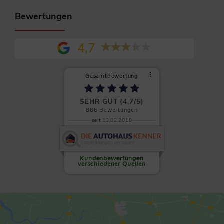
Bewertungen
4,7
⠇
Gesamtbewertung
SEHR GUT (4,7/5)
866
Bewertungen
seit 13.02.2018
Clemens L.
Auf allen Ebenen absolut zu
empfehlen! Wenn es einen
sechsten...
weiterlesen
Kundenbewertungen
verschiedener Quellen