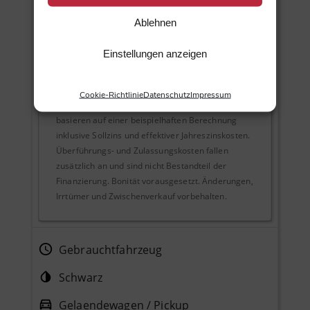
Finanzierungsübersicht (Details)
Ablehnen
Einstellungen anzeigen
Unverbindliches Finanzierungsbeispiel der
,
undefined, undefined undefined
gemäß § 6a
Cookie-Richtlinie
Datenschutz
Impressum
Preisangabenverordnung (PAngV). Angaben
basieren auf einer beispielhaften Berechnung
inklusive Sollzins und effektiver Jahreszinskosten.
Überführungs- und Zulassungskosten fallen
zusätzlich an und sind nicht Bestandteil der
Finanzierung. Bonität vorausgesetzt. Änderungen,
Irrtümer und Zwischenverkauf vorbehalten.
Gebrauchtfahrzeug
Schwarz
Gelaendewagen / Pickup