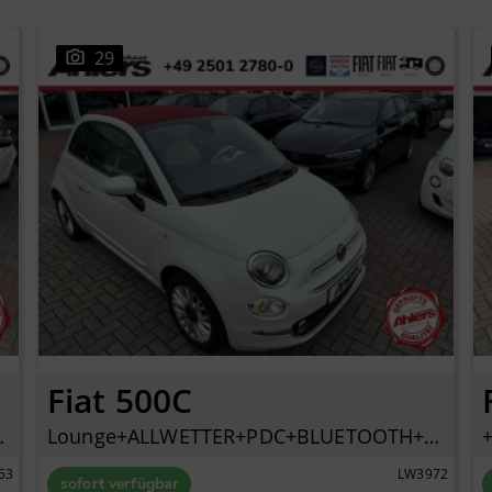
29
Fiat 500C
LUETOOTH+PDC+
Lounge+ALLWETTER+PDC+BLUETOOTH+KLIMAAUTOMATIK+
53
LW3972
sofort verfügbar