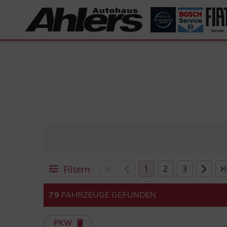
Filtern
1
2
3
79
FAHRZEUGE GEFUNDEN
PKW