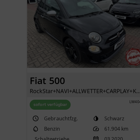
Fiat 500
RockStar+NAVI+ALLWETTER+CARPLAY+KLIMAAUTO+PD
LW40
sofort verfügbar
Gebrauchtfzg.
Schwarz
Benzin
61.904 km
Schaltgetriebe
03.2020