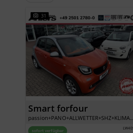
31
Smart forfour
passion+PANO+ALLWETTER+SHZ+KLIMAAUTO+B
LW40
sofort verfügbar