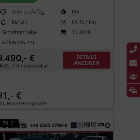
Gebrauchtfzg.
Rot
Benzin
64.157 km
Schaltgetriebe
11.2018
63 kW (86 PS)
9.490,- €
DETAILS 
ANZEIGEN
wSt. nicht ausweisbar
91,- €
tl. Finanzierungsrate²
31