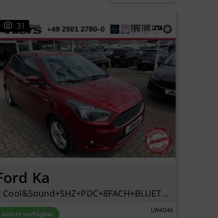
31
Ford Ka
+ Cool&Sound+SHZ+PDC+8FACH+BLUETOOTH+KLIMA+2HAND+
LW4046
sofort verfügbar