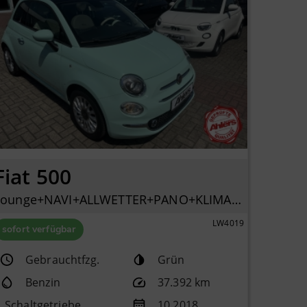
Fiat 500
Lounge+NAVI+ALLWETTER+PANO+KLIMA+PDC+LICHTREGENSENSOR+
LW4019
sofort verfügbar
Gebrauchtfzg.
Grün
Benzin
37.392 km
Schaltgetriebe
10.2018