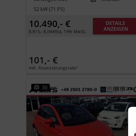
52 kW (71 PS)
10.490,- €
DETAILS 
ANZEIGEN
8.815,- € (Netto), 19% MwSt.
101,- €
mtl. Finanzierungsrate²
30