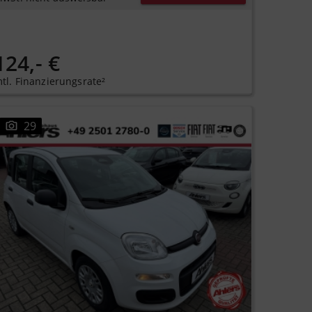
124,- €
tl. Finanzierungsrate²
29