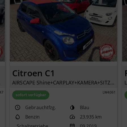
Citroen C1
C+TFT+
AIRSCAPE Shine+CARPLAY+KAMERA+SITZHEIZUNG+KLIMA+
47
LW4061
sofort verfügbar
Gebrauchtfzg.
Blau
Benzin
23.935 km
Schaltgetriebe
09.2019