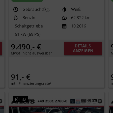
Gebrauchtfzg.
Weiß
Benzin
62.322 km
Schaltgetriebe
10.2016
51 kW (69 PS)
9.490,- €
DETAILS 
ANZEIGEN
MwSt. nicht ausweisbar
M
91,- €
mtl. Finanzierungsrate²
m
32