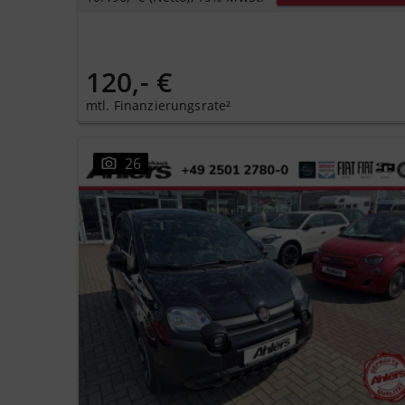
120,- €
mtl. Finanzierungsrate²
26