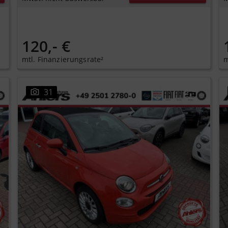
120,- €
mtl. Finanzierungsrate²
m
31