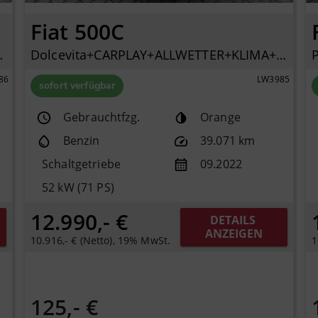
Fiat 500C
ECH CARPLAY
Dolcevita+CARPLAY+ALLWETTER+KLIMA+PDC+TEMPOMAT+DAB+
86
LW3985
sofort verfügbar
Gebrauchtfzg.
Orange
Benzin
39.071 km
Schaltgetriebe
09.2022
52 kW (71 PS)
12.990,- €
DETAILS 
ANZEIGEN
10.916,- € (Netto), 19% MwSt.
1
125,- €