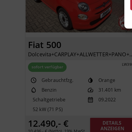
Fiat 500
Dolcevita+CARPLAY+ALLWETTER+PANO+K
LW39
sofort verfügbar
Gebrauchtfzg.
Orange
Benzin
31.401 km
Schaltgetriebe
09.2022
52 kW (71 PS)
12.490,- €
DETAILS 
ANZEIGEN
10.496,- € (Netto), 19% MwSt.