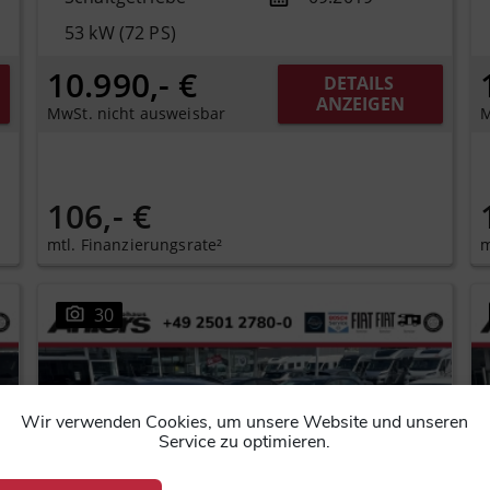
53 kW (72 PS)
10.990,- €
DETAILS 
ANZEIGEN
MwSt. nicht ausweisbar
M
106,- €
mtl. Finanzierungsrate²
m
30
Wir verwenden Cookies, um unsere Website und unseren
Service zu optimieren.