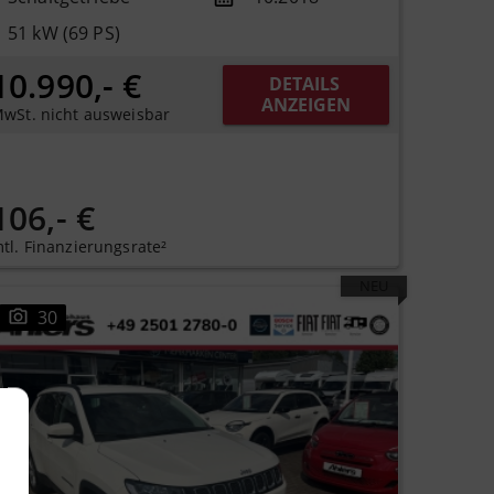
51 kW (69 PS)
10.990,- €
DETAILS 
ANZEIGEN
wSt. nicht ausweisbar
106,- €
tl. Finanzierungsrate²
NEU
30