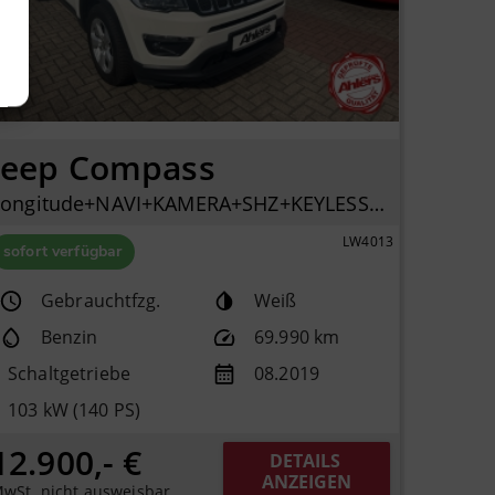
Jeep Compass
Longitude+NAVI+KAMERA+SHZ+KEYLESSGO+KLIMAAUTO+ALU+PDC
LW4013
sofort verfügbar
Gebrauchtfzg.
Weiß
Benzin
69.990 km
Schaltgetriebe
08.2019
103 kW (140 PS)
12.900,- €
DETAILS 
ANZEIGEN
wSt. nicht ausweisbar