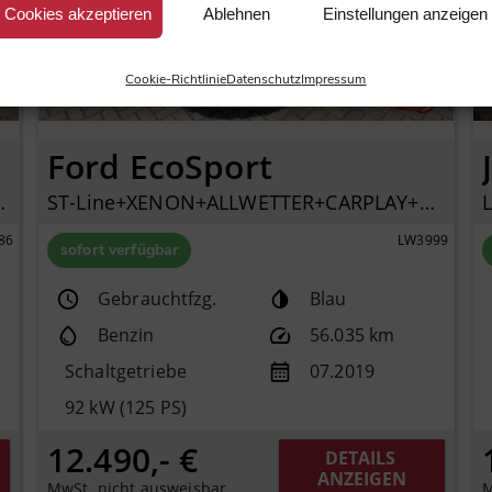
Cookies akzeptieren
Ablehnen
Einstellungen anzeigen
Cookie-Richtlinie
Datenschutz
Impressum
Ford EcoSport
LIMA+TEMPOMAT+DAB+
ST-Line+XENON+ALLWETTER+CARPLAY+SHZ+KLIMAAUTO+PDC+
86
LW3999
sofort verfügbar
Gebrauchtfzg.
Blau
Benzin
56.035 km
Schaltgetriebe
07.2019
92 kW (125 PS)
12.490,- €
DETAILS 
ANZEIGEN
MwSt. nicht ausweisbar
M