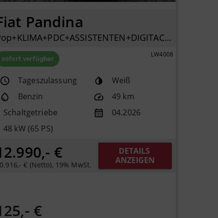
Fiat Pandina
Pop+KLIMA+PDC+ASSISTENTEN+DIGITACHO+ISOFIX+
LW4008
sofort verfügbar
Tageszulassung
Weiß
Benzin
49 km
Schaltgetriebe
04.2026
48 kW (65 PS)
12.990,- €
DETAILS 
ANZEIGEN
0.916,- € (Netto), 19% MwSt.
125,- €