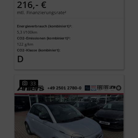
216,- €
mtl. Finanzierungsrate²
Energieverbrauch (kombiniert)¹
:
5,3 l/100km
CO2-Emissionen (kombiniert)¹
:
122 g/km
CO2-Klasse (kombiniert)
:
D
33