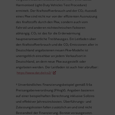
Harmonised Light-Duty Vehicles Test Procedure)
ermittelt. Der Kraftstoffverbrauch und der CO₂-Ausstoß
eines Pkw sind nicht nur von der effizienten Ausnutzung
des Kraftstoffs durch den Pkw, sondern auch vom
Fahrstil und anderen nichttechnischen Faktoren
abhängig. CO₂ ist das für die Erderwärmung
hauptverantwortliche Treibhausgas. Ein Leitfaden über
den Kraftstoffverbrauch und die CO₂-Emissionen aller in
Deutschland angebotenen neuen Pkw-Modelle ist
unentgeltlich einsehbar an jedem Verkaufsort in
Deutschland, an dem neue Pkw ausgestellt oder
angeboten werden. Der Leitfaden ist auch hier abrufbar:
https://www.dat.de/co2/
Unverbindliches Finanzierungsbeispiel gemäß § 6a
²
Preisangabenverordnung (PAngV). Angaben basieren
auf einer beispielhaften Berechnung inklusive Sollzins
und effektiver Jahreszinskosten. Überführungs- und
Zulassungskosten fallen zusätzlich an und sind nicht
Bestandteil der Finanzierung. Bonität vorausgesetzt.