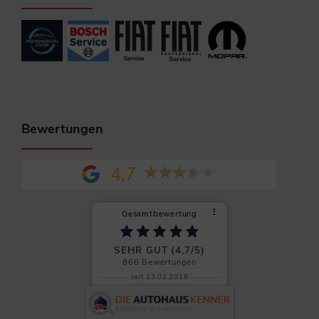
Bewertungen
4,7
⠇
Gesamtbewertung
SEHR GUT (4,7/5)
866
Bewertungen
seit 13.02.2018
Clemens L.
Auf allen Ebenen absolut zu
empfehlen! Wenn es einen