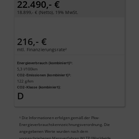
22.490,- €
18.899,- € (Netto), 19% MwSt.
216,- €
mtl. Finanzierungsrate²
Energieverbrauch (kombiniert)¹
:
5,3 l/100km
CO2-Emissionen (kombiniert)¹
:
122 g/km
CO2-Klasse (kombiniert)
:
D
Die Informationen erfolgen gemäß der Pkw-
¹
Energieverbrauchskennzeichnungsverordnung. Die
angegebenen Werte wurden nach dem
vorgeschriebenen Messverfahren WLTP (Worldwide