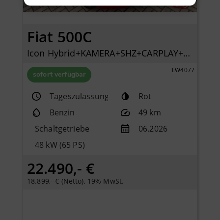
Fiat 500C
Icon Hybrid+KAMERA+SHZ+CARPLAY+KLIMAAUTOMATIK+TEMPOMAT+
LW4077
sofort verfügbar
Tageszulassung
Rot
Benzin
49 km
Schaltgetriebe
06.2026
48 kW (65 PS)
22.490,- €
18.899,- € (Netto), 19% MwSt.