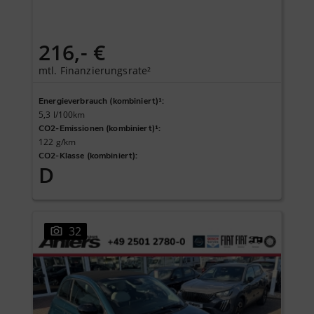
216,- €
mtl. Finanzierungsrate²
Energieverbrauch (kombiniert)¹
:
5,3 l/100km
CO2-Emissionen (kombiniert)¹
:
122 g/km
CO2-Klasse (kombiniert)
:
D
32