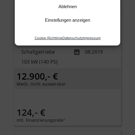
Longitude+NAVI+KAMERA+SHZ+KEYLESSGO+KLIMAAUTO+ALU+PDC
Ablehnen
LW4013
sofort verfügbar
Einstellungen anzeigen
Gebrauchtfzg.
Weiß
Cookie-Richtlinie
Datenschutz
Impressum
Benzin
69.990 km
Schaltgetriebe
08.2019
103 kW (140 PS)
12.900,- €
MwSt. nicht ausweisbar
124,- €
mtl. Finanzierungsrate²