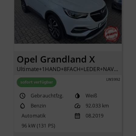
Opel Grandland X
Ultimate+1HAND+8FACH+LEDER+NAVI+KAMERA+ELSITZE+
LW3992
sofort verfügbar
Gebrauchtfzg.
Weiß
Benzin
92.033 km
Automatik
08.2019
96 kW (131 PS)