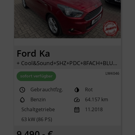
Ford Ka
+ Cool&Sound+SHZ+PDC+8FACH+BLUETOOTH+KLIMA+2HAND+
LW4046
sofort verfügbar
Gebrauchtfzg.
Rot
Benzin
64.157 km
Schaltgetriebe
11.2018
63 kW (86 PS)
9.490,- €