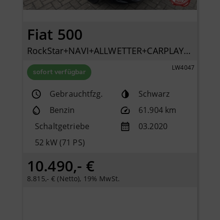
Fiat 500
RockStar+NAVI+ALLWETTER+CARPLAY+KLIMAAUTO+PDC+TFT+
LW4047
sofort verfügbar
Gebrauchtfzg.
Schwarz
Benzin
61.904 km
Schaltgetriebe
03.2020
52 kW (71 PS)
10.490,- €
8.815,- € (Netto), 19% MwSt.