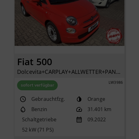
Fiat 500
Dolcevita+CARPLAY+ALLWETTER+PANO+KLIMA+TEMPOMAT+DAB+
LW3986
sofort verfügbar
Gebrauchtfzg.
Orange
Benzin
31.401 km
Schaltgetriebe
09.2022
52 kW (71 PS)