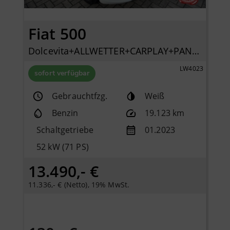
Fiat 500
Dolcevita+ALLWETTER+CARPLAY+PANO+KLIMA+PDC+LICHTREGENSENSOR+
LW4023
sofort verfügbar
Gebrauchtfzg.
Weiß
Benzin
19.123 km
Schaltgetriebe
01.2023
52 kW (71 PS)
13.490,- €
11.336,- € (Netto), 19% MwSt.