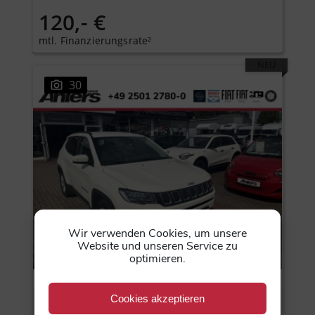
120,- €
mtl. Finanzierungsrate²
NEU
30
Wir verwenden Cookies, um unsere
Website und unseren Service zu
optimieren.
Jeep Compass
Cookies akzeptieren