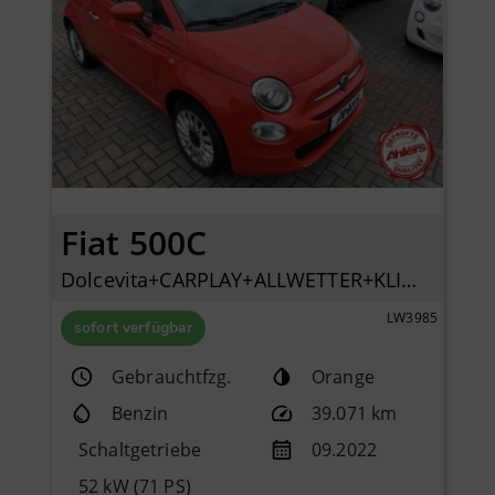
Fiat 500C
Dolcevita+CARPLAY+ALLWETTER+KLIMA+PDC+TEMPOMAT+DAB+
LW3985
sofort verfügbar
Gebrauchtfzg.
Orange
Benzin
39.071 km
Schaltgetriebe
09.2022
52 kW (71 PS)