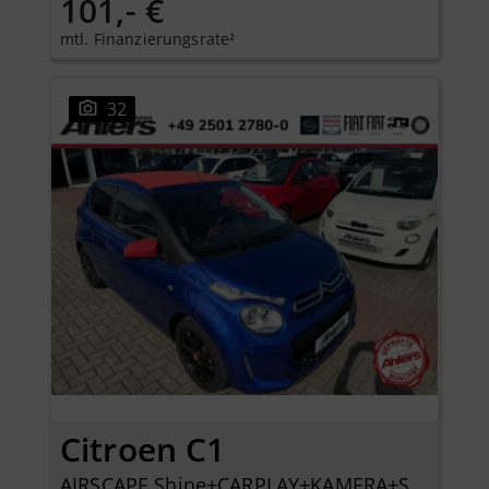
101,- €
mtl. Finanzierungsrate²
32
Citroen C1
AIRSCAPE Shine+CARPLAY+KAMERA+SITZHEIZUNG+KLIMA+