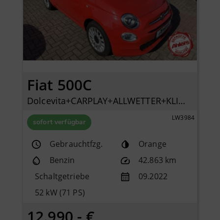
Fiat 500C
Dolcevita+CARPLAY+ALLWETTER+KLIMA+PDC+TEMPOMAT+DAB+
LW3984
sofort verfügbar
Gebrauchtfzg.
Orange
Benzin
42.863 km
Schaltgetriebe
09.2022
52 kW (71 PS)
12.990,- €