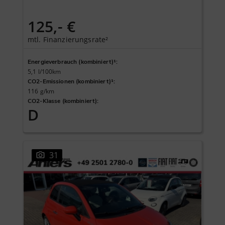
125,- €
mtl. Finanzierungsrate²
Energieverbrauch (kombiniert)¹
:
5,1 l/100km
CO2-Emissionen (kombiniert)¹
:
116 g/km
CO2-Klasse (kombiniert)
:
D
31