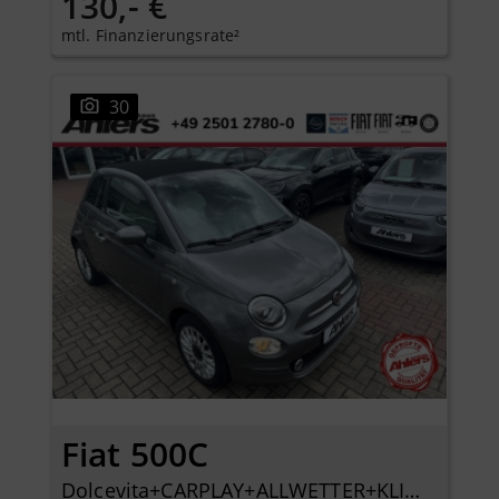
130,- €
mtl. Finanzierungsrate²
30
Fiat 500C
Dolcevita+CARPLAY+ALLWETTER+KLIMA+PDC+LICHTREGENSENSOR+