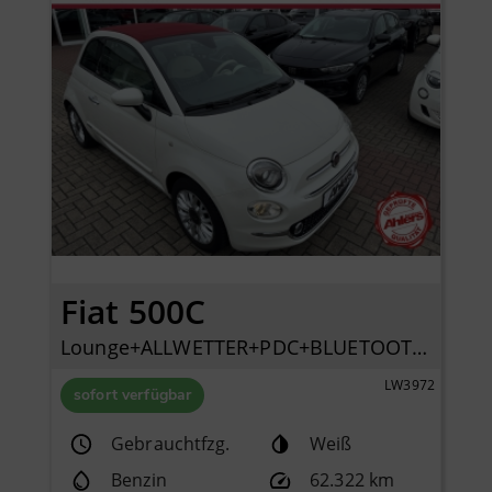
Fiat 500C
Lounge+ALLWETTER+PDC+BLUETOOTH+KLIMAAUTOMATIK+
LW3972
sofort verfügbar
Gebrauchtfzg.
Weiß
Benzin
62.322 km