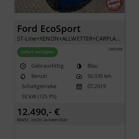
Ford EcoSport
ST-Line+XENON+ALLWETTER+CARPLAY+SHZ+KLIMAAUTO+PDC+
LW3999
sofort verfügbar
Gebrauchtfzg.
Blau
Benzin
56.035 km
Schaltgetriebe
07.2019
92 kW (125 PS)
12.490,- €
MwSt. nicht ausweisbar