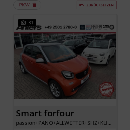
PKW
ZURÜCKSETZEN
31
Smart forfour
passion+PANO+ALLWETTER+SHZ+KLIMAAUTO+BLUETOOTH+PDC+