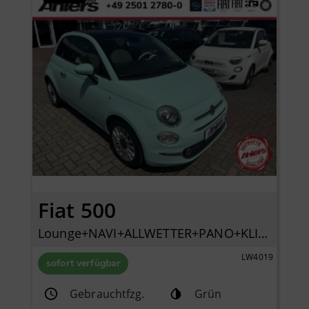
Fiat 500
Lounge+NAVI+ALLWETTER+PANO+KLIMA+PDC+LICHTREGENSENSOR+
LW4019
sofort verfügbar
Gebrauchtfzg.
Grün