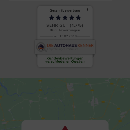
⠇
Gesamtbewertung
SEHR GUT (4,7/5)
866
Bewertungen
seit 13.02.2018
Clemens L.
Auf allen Ebenen absolut zu
empfehlen! Wenn es einen
sechsten...
weiterlesen
Kundenbewertungen
verschiedener Quellen