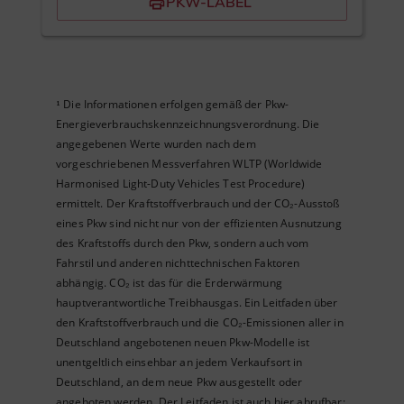
PKW-LABEL
Die Informationen erfolgen gemäß der Pkw-
¹
Energieverbrauchskennzeichnungsverordnung. Die
angegebenen Werte wurden nach dem
vorgeschriebenen Messverfahren WLTP (Worldwide
Harmonised Light-Duty Vehicles Test Procedure)
ermittelt. Der Kraftstoffverbrauch und der CO₂-Ausstoß
eines Pkw sind nicht nur von der effizienten Ausnutzung
des Kraftstoffs durch den Pkw, sondern auch vom
Fahrstil und anderen nichttechnischen Faktoren
abhängig. CO₂ ist das für die Erderwärmung
hauptverantwortliche Treibhausgas. Ein Leitfaden über
den Kraftstoffverbrauch und die CO₂-Emissionen aller in
Deutschland angebotenen neuen Pkw-Modelle ist
unentgeltlich einsehbar an jedem Verkaufsort in
Deutschland, an dem neue Pkw ausgestellt oder
angeboten werden. Der Leitfaden ist auch hier abrufbar: