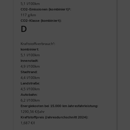
5,1 l/100km
CO2-Emissionen (kombiniert)¹
:
117 g/km
CO2-Klasse (kombiniert)
:
D
Kraftstoffverbrauch¹
:
kombiniert
:
5,1 l/100km
Innenstadt
:
4,9 l/100km
Stadtrand
:
4,4 l/100km
Landstraße
:
4,5 l/100km
Autobahn
:
6,2 l/100km
Energiekosten bei 15.000 km Jahresfahrleistung
:
1290,56 €/Jahr
Kraftstoffpreis (Jahresdurchschnitt 2024)
:
1,687 €/l