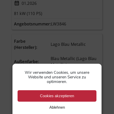
01.2026
81 kW (110 PS)
Angebotsnummer:
LW3846
Farbe
Lago Blau Metallic
(Hersteller)
:
Blau Metallic (Lago Blau
Außenfarbe
:
Metallic)
Wir verwenden Cookies, um unsere
Polsterung
:
Stoff (Blau)
Website und unseren Service zu
optimieren.
Anzahl Türen
:
5
Cookies akzeptieren
Anzahl
2
Vorbesitzer
:
Ablehnen